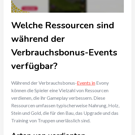
Welche Ressourcen sind
während der
Verbrauchsbonus-Events
verfügbar?
Während der Verbrauchsbonus-
Events in
Evony
können die Spieler eine Vielzahl von Ressourcen
verdienen, die ihr Gameplay verbessern. Diese
Ressourcen umfassen typischerweise Nahrung, Holz,
Stein und Gold, die für den Bau, das Upgrade und das
Training von Truppen unerlässlich sind.