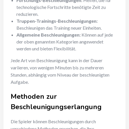
Forschungs-Beschleunigungen:
Helfen, die für
technologische Fortschritte benötigte Zeit zu
reduzieren.
Truppen-Trainings-Beschleunigungen:
Beschleunigen das Training neuer Einheiten.
Allgemeine Beschleunigungen:
Können auf jede
der oben genannten Kategorien angewendet
werden und bieten Flexibilität.
Jede Art von Beschleunigung kann in der Dauer
variieren, von wenigen Minuten bis zu mehreren
Stunden, abhängig vom Niveau der beschleunigten
Aufgabe.
Methoden zur
Beschleunigungserlangung
Die Spieler können Beschleunigungen durch
verschiedene Methoden erwerben, die ihre