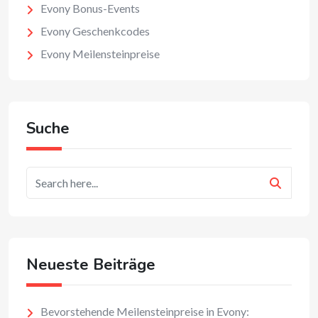
Evony Bonus-Events
Evony Geschenkcodes
Evony Meilensteinpreise
Suche
Neueste Beiträge
Bevorstehende Meilensteinpreise in Evony: