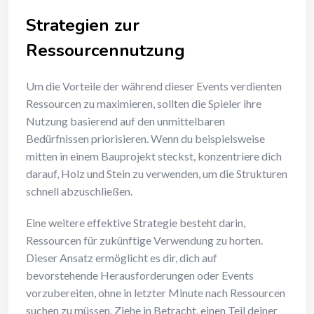
Strategien zur
Ressourcennutzung
Um die Vorteile der während dieser Events verdienten
Ressourcen zu maximieren, sollten die Spieler ihre
Nutzung basierend auf den unmittelbaren
Bedürfnissen priorisieren. Wenn du beispielsweise
mitten in einem Bauprojekt steckst, konzentriere dich
darauf, Holz und Stein zu verwenden, um die Strukturen
schnell abzuschließen.
Eine weitere effektive Strategie besteht darin,
Ressourcen für zukünftige Verwendung zu horten.
Dieser Ansatz ermöglicht es dir, dich auf
bevorstehende Herausforderungen oder Events
vorzubereiten, ohne in letzter Minute nach Ressourcen
suchen zu müssen. Ziehe in Betracht, einen Teil deiner