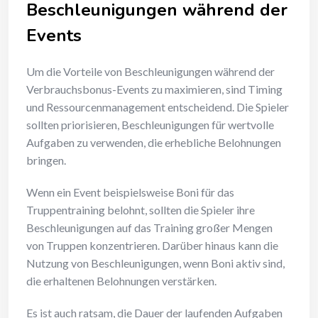
Beschleunigungen während der
Events
Um die Vorteile von Beschleunigungen während der
Verbrauchsbonus-Events zu maximieren, sind Timing
und Ressourcenmanagement entscheidend. Die Spieler
sollten priorisieren, Beschleunigungen für wertvolle
Aufgaben zu verwenden, die erhebliche Belohnungen
bringen.
Wenn ein Event beispielsweise Boni für das
Truppentraining belohnt, sollten die Spieler ihre
Beschleunigungen auf das Training großer Mengen
von Truppen konzentrieren. Darüber hinaus kann die
Nutzung von Beschleunigungen, wenn Boni aktiv sind,
die erhaltenen Belohnungen verstärken.
Es ist auch ratsam, die Dauer der laufenden Aufgaben