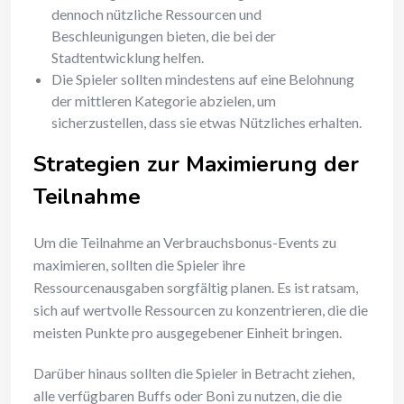
dennoch nützliche Ressourcen und
Beschleunigungen bieten, die bei der
Stadtentwicklung helfen.
Die Spieler sollten mindestens auf eine Belohnung
der mittleren Kategorie abzielen, um
sicherzustellen, dass sie etwas Nützliches erhalten.
Strategien zur Maximierung der
Teilnahme
Um die Teilnahme an Verbrauchsbonus-Events zu
maximieren, sollten die Spieler ihre
Ressourcenausgaben sorgfältig planen. Es ist ratsam,
sich auf wertvolle Ressourcen zu konzentrieren, die die
meisten Punkte pro ausgegebener Einheit bringen.
Darüber hinaus sollten die Spieler in Betracht ziehen,
alle verfügbaren Buffs oder Boni zu nutzen, die die