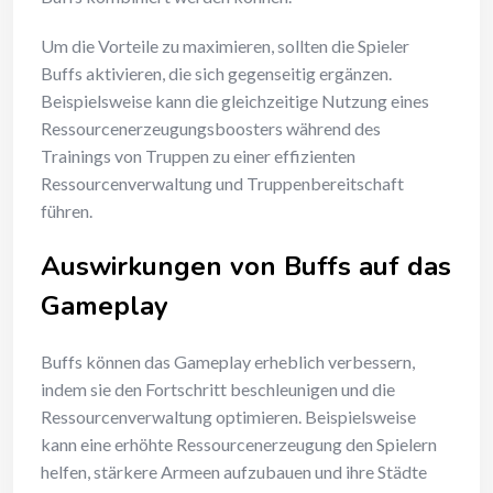
Um die Vorteile zu maximieren, sollten die Spieler
Buffs aktivieren, die sich gegenseitig ergänzen.
Beispielsweise kann die gleichzeitige Nutzung eines
Ressourcenerzeugungsboosters während des
Trainings von Truppen zu einer effizienten
Ressourcenverwaltung und Truppenbereitschaft
führen.
Auswirkungen von Buffs auf das
Gameplay
Buffs können das Gameplay erheblich verbessern,
indem sie den Fortschritt beschleunigen und die
Ressourcenverwaltung optimieren. Beispielsweise
kann eine erhöhte Ressourcenerzeugung den Spielern
helfen, stärkere Armeen aufzubauen und ihre Städte