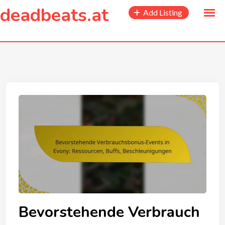
to
deadbeats.at
Add Listing
content
Bevorstehende Verbrauch