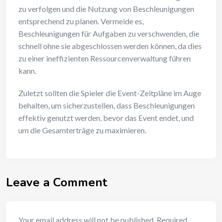
zu verfolgen und die Nutzung von Beschleunigungen
entsprechend zu planen. Vermeide es,
Beschleunigungen für Aufgaben zu verschwenden, die
schnell ohne sie abgeschlossen werden können, da dies
zu einer ineffizienten Ressourcenverwaltung führen
kann.
Zuletzt sollten die Spieler die Event-Zeitpläne im Auge
behalten, um sicherzustellen, dass Beschleunigungen
effektiv genutzt werden, bevor das Event endet, und
um die Gesamterträge zu maximieren.
Leave a Comment
Your email address will not be published.
Required