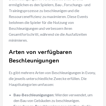
ermöglichen es den Spielern, Bau-, Forschungs- und
Trainingsprozesse zu beschleunigen und die
Ressourceneffizienz zu maximieren. Diese Events
belohnen die Spieler für die Nutzung von
Beschleunigungen und verbessern ihren
Gesamtfortschritt, während sie die Ausfallzeiten
minimieren.
Arten von verfügbaren
Beschleunigungen
Es gibt mehrere Arten von Beschleunigungen in Evony,
die jeweils unterschiedliche Zwecke erfüllen. Die
Hauptkategorien umfassen:
Bau-Beschleunigungen:
Werden verwendet, um
den Bau von Gebäuden zu beschleunigen.