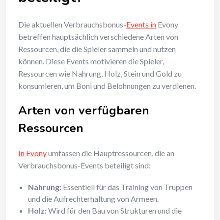
Die aktuellen Verbrauchsbonus-
Events in
Evony
betreffen hauptsächlich verschiedene Arten von
Ressourcen, die die Spieler sammeln und nutzen
können. Diese Events motivieren die Spieler,
Ressourcen wie Nahrung, Holz, Stein und Gold zu
konsumieren, um Boni und Belohnungen zu verdienen.
Arten von verfügbaren
Ressourcen
In Evony
umfassen die Hauptressourcen, die an
Verbrauchsbonus-Events beteiligt sind:
Nahrung:
Essentiell für das Training von Truppen
und die Aufrechterhaltung von Armeen.
Holz:
Wird für den Bau von Strukturen und die