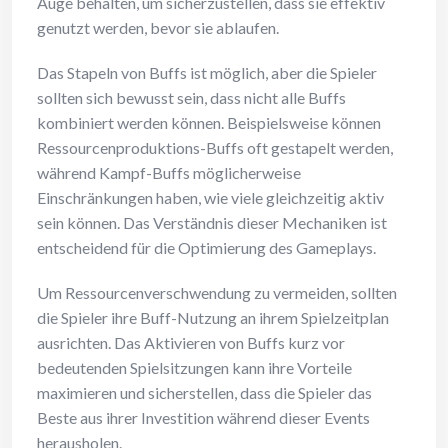
Auge behalten, um sicherzustellen, dass sie effektiv
genutzt werden, bevor sie ablaufen.
Das Stapeln von Buffs ist möglich, aber die Spieler
sollten sich bewusst sein, dass nicht alle Buffs
kombiniert werden können. Beispielsweise können
Ressourcenproduktions-Buffs oft gestapelt werden,
während Kampf-Buffs möglicherweise
Einschränkungen haben, wie viele gleichzeitig aktiv
sein können. Das Verständnis dieser Mechaniken ist
entscheidend für die Optimierung des Gameplays.
Um Ressourcenverschwendung zu vermeiden, sollten
die Spieler ihre Buff-Nutzung an ihrem Spielzeitplan
ausrichten. Das Aktivieren von Buffs kurz vor
bedeutenden Spielsitzungen kann ihre Vorteile
maximieren und sicherstellen, dass die Spieler das
Beste aus ihrer Investition während dieser Events
herausholen.