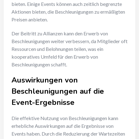
bieten. Einige Events können auch zeitlich begrenzte
Aktionen bieten, die Beschleunigungen zu ermäßigten
Preisen anbieten.
Der Beitritt zu Allianzen kann den Erwerb von
Beschleunigungen weiter verbessern, da Mitglieder oft
Ressourcen und Belohnungen teilen, was ein
kooperatives Umfeld für den Erwerb von
Beschleunigungen schafft.
Auswirkungen von
Beschleunigungen auf die
Event-Ergebnisse
Die effektive Nutzung von Beschleunigungen kann
erhebliche Auswirkungen auf die Ergebnisse von
Events haben. Durch die Reduzierung der Wartezeiten