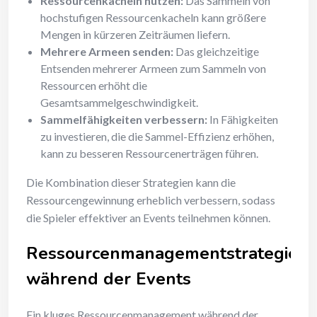
Ressourcenkacheln nutzen:
Das Sammeln von
hochstufigen Ressourcenkacheln kann größere
Mengen in kürzeren Zeiträumen liefern.
Mehrere Armeen senden:
Das gleichzeitige
Entsenden mehrerer Armeen zum Sammeln von
Ressourcen erhöht die
Gesamtsammelgeschwindigkeit.
Sammelfähigkeiten verbessern:
In Fähigkeiten
zu investieren, die die Sammel-Effizienz erhöhen,
kann zu besseren Ressourcenerträgen führen.
Die Kombination dieser Strategien kann die
Ressourcengewinnung erheblich verbessern, sodass
die Spieler effektiver an Events teilnehmen können.
Ressourcenmanagementstrategien
während der Events
Ein kluges Ressourcenmanagement während der