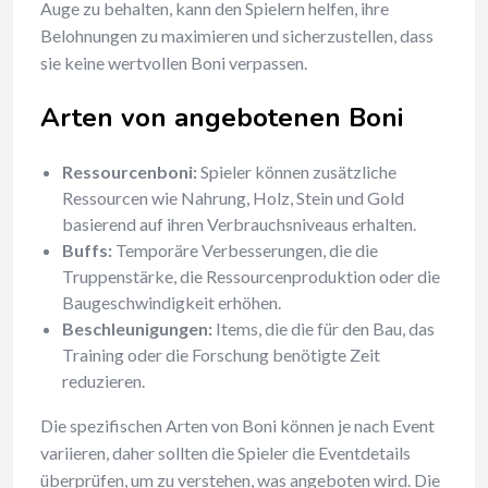
Auge zu behalten, kann den Spielern helfen, ihre
Belohnungen zu maximieren und sicherzustellen, dass
sie keine wertvollen Boni verpassen.
Arten von angebotenen Boni
Ressourcenboni:
Spieler können zusätzliche
Ressourcen wie Nahrung, Holz, Stein und Gold
basierend auf ihren Verbrauchsniveaus erhalten.
Buffs:
Temporäre Verbesserungen, die die
Truppenstärke, die Ressourcenproduktion oder die
Baugeschwindigkeit erhöhen.
Beschleunigungen:
Items, die die für den Bau, das
Training oder die Forschung benötigte Zeit
reduzieren.
Die spezifischen Arten von Boni können je nach Event
variieren, daher sollten die Spieler die Eventdetails
überprüfen, um zu verstehen, was angeboten wird. Die