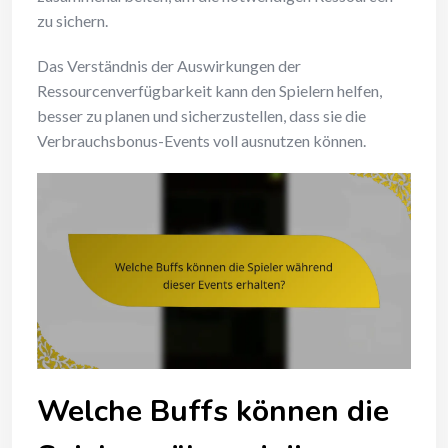
zu sichern.
Das Verständnis der Auswirkungen der
Ressourcenverfügbarkeit kann den Spielern helfen,
besser zu planen und sicherzustellen, dass sie die
Verbrauchsbonus-Events voll ausnutzen können.
Welche Buffs können die