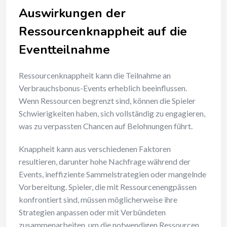
Auswirkungen der
Ressourcenknappheit auf die
Eventteilnahme
Ressourcenknappheit kann die Teilnahme an
Verbrauchsbonus-Events erheblich beeinflussen.
Wenn Ressourcen begrenzt sind, können die Spieler
Schwierigkeiten haben, sich vollständig zu engagieren,
was zu verpassten Chancen auf Belohnungen führt.
Knappheit kann aus verschiedenen Faktoren
resultieren, darunter hohe Nachfrage während der
Events, ineffiziente Sammelstrategien oder mangelnde
Vorbereitung. Spieler, die mit Ressourcenengpässen
konfrontiert sind, müssen möglicherweise ihre
Strategien anpassen oder mit Verbündeten
zusammenarbeiten, um die notwendigen Ressourcen