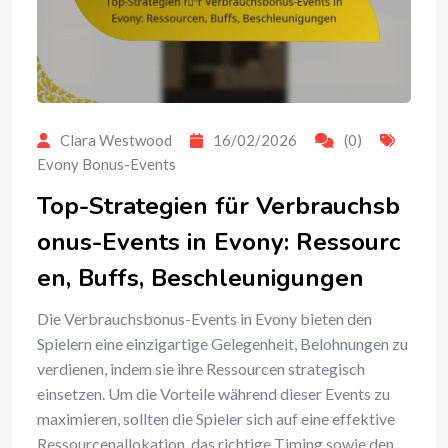
Clara Westwood
16/02/2026
(0)
Evony Bonus-Events
Top-Strategien für Verbrauchsb
onus-Events in Evony: Ressourc
en, Buffs, Beschleunigungen
Die Verbrauchsbonus-Events in Evony bieten den
Spielern eine einzigartige Gelegenheit, Belohnungen zu
verdienen, indem sie ihre Ressourcen strategisch
einsetzen. Um die Vorteile während dieser Events zu
maximieren, sollten die Spieler sich auf eine effektive
Ressourcenallokation, das richtige Timing sowie den…