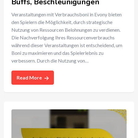
Buffs, Beschleunigungen
Veranstaltungen mit Verbrauchsboni in Evony bieten
den Spielern die Möglichkeit, durch strategische
Nutzung von Ressourcen Belohnungen zu verdienen.
Die Nachverfolgung Ihres Ressourcenverbrauchs
während dieser Veranstaltungen ist entscheidend, um
Boni zu maximieren und das Spielerlebnis zu
verbessern. Durch die Nutzung von…
Read More