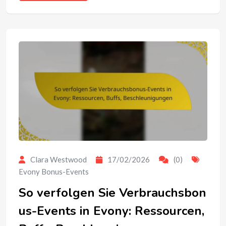
Clara Westwood
17/02/2026
(0)
Evony Bonus-Events
So verfolgen Sie Verbrauchsbon
us-Events in Evony: Ressourcen,