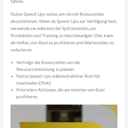
führen.
Nutze Speed-Ups weise, um sie mit Bonuszeiten
abzustimmen. Wenn du Speed-Ups zur Verfügung hast,
verwende sie während der Spitzenzeiten, um
Produktion und Training zu beschleunigen. Dies kann
dir helfen, von Boni zu profitieren und Wartezeiten zu
reduzieren.
Verfolge die Bonuszeiten, um die
Ressourcennutzung zu planen.
Nutze Speed-Ups während aktiver Boni für
maximalen Effekt.
Priorisiere Aktionen, die am meisten von Boni
profitieren.