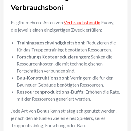
Verbrauchsboni
Es gibt mehrere Arten von
Verbrauchsboni in
Evony,
die jeweils einen einzigartigen Zweck erfüllen:
Trainingsgeschwindigkeitsboni:
Reduzieren die
für das Truppentraining benötigten Ressourcen.
ForschungsKostenreduzierungen:
Senken die
Ressourcenkosten, die mit technologischen
Fortschritten verbunden sind.
Bau-Konstruktionsboni:
Verringern die für den
Bau neuer Gebäude benötigten Ressourcen.
Ressourcenproduktions-Buffs:
Erhöhen die Rate,
mit der Ressourcen generiert werden.
Jede Art von Bonus kann strategisch genutzt werden,
je nach den aktuellen Zielen eines Spielers, sei es
Truppentraining, Forschung oder Bau.