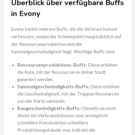
Überblick über verfügbare Buffs
in Evony
Evony bietet mehrere Buffs, die die Verbrauchsboni
verbessern, wobei der Schwerpunkt hauptsächlich auf
der Ressourcenproduktion und der
Sammelgeschwindigkeit liegt. Wichtige Buffs sind:
Ressourcenproduktions-Buffs:
Diese erhöhen
die Rate, mit der Ressourcen in deiner Stadt
generiert werden.
Sammelgeschwindigkeits-Buffs:
Diese erhöhen
die Geschwindigkeit, mit der Truppen Ressourcen
von der Karte sammeln.
Baugeschwindigkeits-Buffs:
Obwohl sie nicht
direkt ein Verbrauchsbonus sind, ermöglicht
schnellere Konstruktion schnellere
Produktionsgebäude, was indirekt die