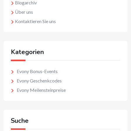
Blogarchiv
Über uns
Kontaktieren Sie uns
Kategorien
Evony Bonus-Events
Evony Geschenkcodes
Evony Meilensteinpreise
Suche