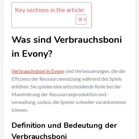
Key sections in the article:
Was sind Verbrauchsboni
in Evony?
Verbrauchsboni in Evony
sind Verbesserungen, die die
Effizienz der Ressourcennutzung während des Spiels
erhöhen. Sie spielen eine entscheidende Rolle bei der
Maximierung der Ressourcenproduktion und -
verwaltung, sodass die Spieler schneller vorankommen
können.
Definition und Bedeutung der
Verbrauchsboni