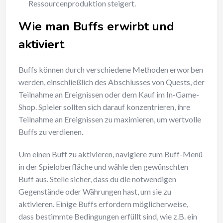
Ressourcenproduktion steigert.
Wie man Buffs erwirbt und
aktiviert
Buffs können durch verschiedene Methoden erworben
werden, einschließlich des Abschlusses von Quests, der
Teilnahme an Ereignissen oder dem Kauf im In-Game-
Shop. Spieler sollten sich darauf konzentrieren, ihre
Teilnahme an Ereignissen zu maximieren, um wertvolle
Buffs zu verdienen.
Um einen Buff zu aktivieren, navigiere zum Buff-Menü
in der Spieloberfläche und wähle den gewünschten
Buff aus. Stelle sicher, dass du die notwendigen
Gegenstände oder Währungen hast, um sie zu
aktivieren. Einige Buffs erfordern möglicherweise,
dass bestimmte Bedingungen erfüllt sind, wie z.B. ein