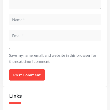
Name
Email
Save my name, email, and website in this browser for
the next time I comment.
Links