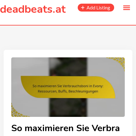
to
deadbeats.at
Add Listing
content
So maximieren Sie Verbra