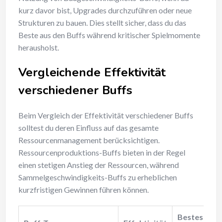
kurz davor bist, Upgrades durchzuführen oder neue
Strukturen zu bauen. Dies stellt sicher, dass du das
Beste aus den Buffs während kritischer Spielmomente
herausholst.
Vergleichende Effektivität
verschiedener Buffs
Beim Vergleich der Effektivität verschiedener Buffs
solltest du deren Einfluss auf das gesamte
Ressourcenmanagement berücksichtigen.
Ressourcenproduktions-Buffs bieten in der Regel
einen stetigen Anstieg der Ressourcen, während
Sammelgeschwindigkeits-Buffs zu erheblichen
kurzfristigen Gewinnen führen können.
Bestes