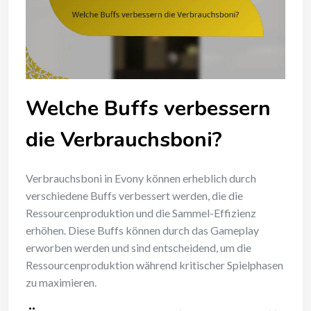
Welche Buffs verbessern
die Verbrauchsboni?
Verbrauchsboni in Evony können erheblich durch
verschiedene Buffs verbessert werden, die die
Ressourcenproduktion und die Sammel-Effizienz
erhöhen. Diese Buffs können durch das Gameplay
erworben werden und sind entscheidend, um die
Ressourcenproduktion während kritischer Spielphasen
zu maximieren.