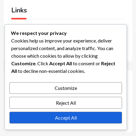
Links
Blogarchiv
We respect your privacy
Über uns
Cookies help us improve your experience, deliver
personalized content, and analyze traffic. You can
Kontaktieren Sie uns
choose which cookies to allow by clicking
Customize
. Click
Accept All
to consent or
Reject
All
to decline non-essential cookies.
Kategorien
Customize
Evony Bonus-Events
Reject All
Evony Geschenkcodes
Accept All
Evony Meilensteinpreise