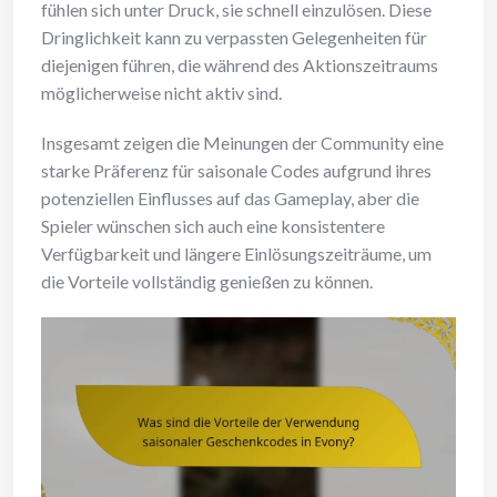
fühlen sich unter Druck, sie schnell einzulösen. Diese
Dringlichkeit kann zu verpassten Gelegenheiten für
diejenigen führen, die während des Aktionszeitraums
möglicherweise nicht aktiv sind.
Insgesamt zeigen die Meinungen der Community eine
starke Präferenz für saisonale Codes aufgrund ihres
potenziellen Einflusses auf das Gameplay, aber die
Spieler wünschen sich auch eine konsistentere
Verfügbarkeit und längere Einlösungszeiträume, um
die Vorteile vollständig genießen zu können.