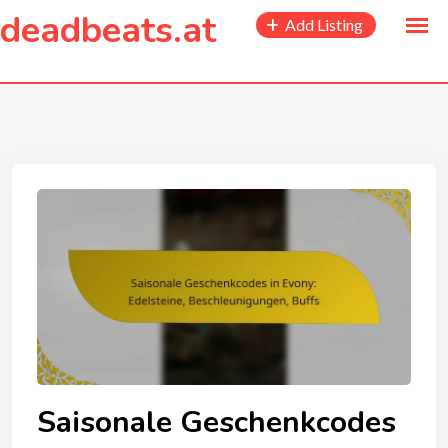
to
deadbeats.at
Add Listing
content
Saisonale Geschenkcodes