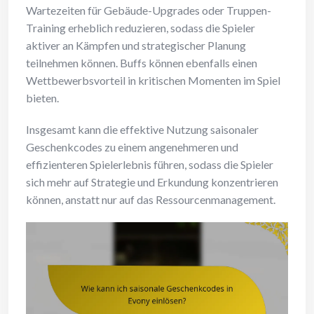
Wartezeiten für Gebäude-Upgrades oder Truppen-
Training erheblich reduzieren, sodass die Spieler
aktiver an Kämpfen und strategischer Planung
teilnehmen können. Buffs können ebenfalls einen
Wettbewerbsvorteil in kritischen Momenten im Spiel
bieten.
Insgesamt kann die effektive Nutzung saisonaler
Geschenkcodes zu einem angenehmeren und
effizienteren Spielerlebnis führen, sodass die Spieler
sich mehr auf Strategie und Erkundung konzentrieren
können, anstatt nur auf das Ressourcenmanagement.