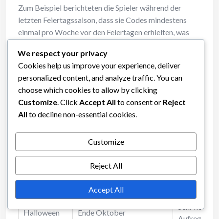
Zum Beispiel berichteten die Spieler während der
letzten Feiertagssaison, dass sie Codes mindestens
einmal pro Woche vor den Feiertagen erhielten, was
auf eine Strategie hinweist, um das Interesse und die
We respect your privacy
Aktivität der Spieler aufrechtzuerhalten.
Cookies help us improve your experience, deliver
personalized content, and analyze traffic. You can
Typisches
Ereignis
Spielerfee
choose which cookies to allow by clicking
Veröffentlichungsdatum
Customize
. Click
Accept All
to consent or
Reject
All
to decline non-essential cookies.
Neujahr
Ende Dezember
Hohe Beteil
Positive
Customize
Valentinstag
Anfang Februar
Rückmeldu
Reject All
Moderates
Frühlingsfest
März/April
Interesse
Accept All
Sehr hohe
Halloween
Ende Oktober
Aufregung