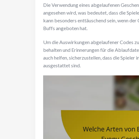
Die Verwendung eines abgelaufenen Geschenkc
angesehen wird, was bedeutet, dass die Spie
kann besonders enttäuschend sein, wenn der 
Buffs angeboten hat.
Um die Auswirkungen abgelaufener Codes zu m
behalten und Erinnerungen für die Ablaufda
auch helfen, sicherzustellen, dass die Spiel
ausgestattet sind.