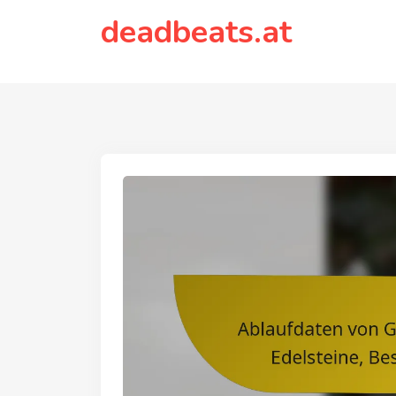
to
deadbeats.at
content