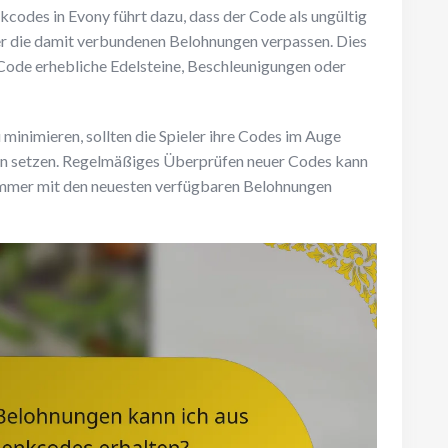
odes in Evony führt dazu, dass der Code als ungültig
ler die damit verbundenen Belohnungen verpassen. Dies
Code erhebliche Edelsteine, Beschleunigungen oder
inimieren, sollten die Spieler ihre Codes im Auge
ten setzen. Regelmäßiges Überprüfen neuer Codes kann
er immer mit den neuesten verfügbaren Belohnungen