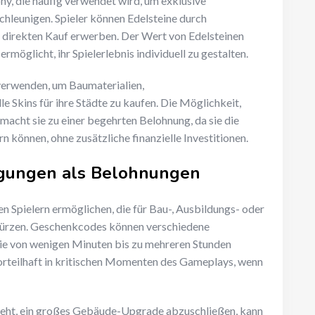
y, die häufig verwendet wird, um exklusive
hleunigen. Spieler können Edelsteine durch
direkten Kauf erwerben. Der Wert von Edelsteinen
n ermöglicht, ihr Spielerlebnis individuell zu gestalten.
 verwenden, um Baumaterialien,
 Skins für ihre Städte zu kaufen. Die Möglichkeit,
macht sie zu einer begehrten Belohnung, da sie die
n können, ohne zusätzliche finanzielle Investitionen.
igungen als Belohnungen
n Spielern ermöglichen, die für Bau-, Ausbildungs- oder
rkürzen. Geschenkcodes können verschiedene
ie von wenigen Minuten bis zu mehreren Stunden
orteilhaft in kritischen Momenten des Gameplays, wenn
steht, ein großes Gebäude-Upgrade abzuschließen, kann