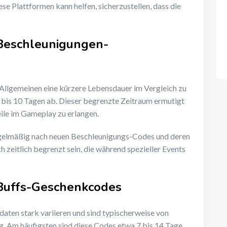
e Plattformen kann helfen, sicherzustellen, dass die
 Beschleunigungen-
llgemeinen eine kürzere Lebensdauer im Vergleich zu
3 bis 10 Tagen ab. Dieser begrenzte Zeitraum ermutigt
teile im Gameplay zu erlangen.
 regelmäßig nach neuen Beschleunigungs-Codes und deren
 zeitlich begrenzt sein, die während spezieller Events
 Buffs-Geschenkcodes
aten stark variieren und sind typischerweise von
. Am häufigsten sind diese Codes etwa 7 bis 14 Tage