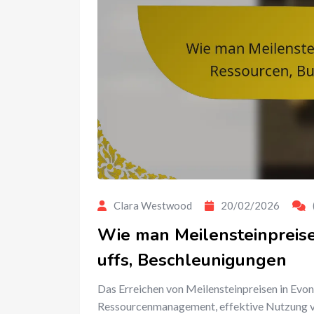
Clara Westwood
20/02/2026
Wie man Meilensteinpreise 
uffs, Beschleunigungen
Das Erreichen von Meilensteinpreisen in Evon
Ressourcenmanagement, effektive Nutzung vo