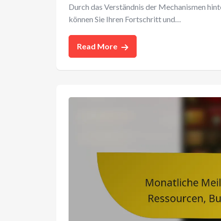
Durch das Verständnis der Mechanismen hinter
können Sie Ihren Fortschritt und…
Read More