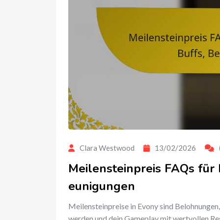
Clara Westwood
13/02/2026
Meilensteinpreis FAQs für 
eunigungen
Meilensteinpreise in Evony sind Belohnungen,
werden und dein Gameplay mit wertvollen Re