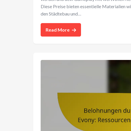
Diese Preise bieten essentielle Materialien w
den Städtebau und…
Read More